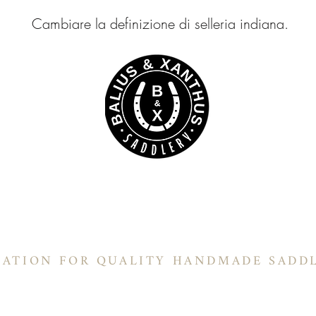
Cambiare la definizione di selleria indiana.
LIUS & XANTHUS SELLE
Selle a botte
In-Stock Products
Informazioni
Selle Ranch
Pr
NATION FOR QUALITY HANDMADE SADD