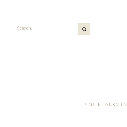
BA
Casa
Selle
Selle a botte
Selle a botte
YOUR DESTI