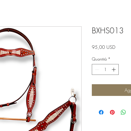
BXHS013
Prezzo
95,00 USD
Quantità
*
Agg