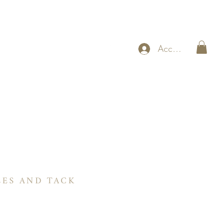
Accedi
RIA
ogramma BNX Guadagna mentre guidi
More
LES AND TACK