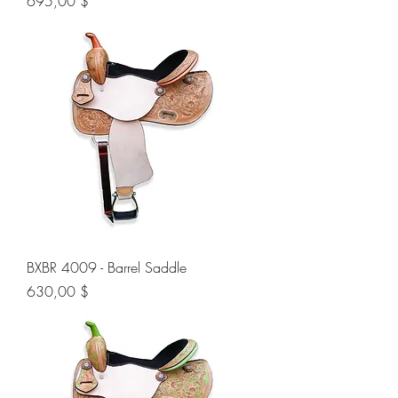
Preis
695,00 $
BXBR 4009 - Barrel Saddle
Preis
630,00 $