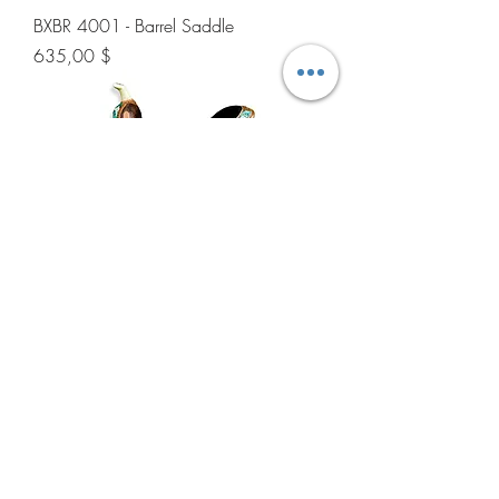
BXBR 4001 - Barrel Saddle
Preis
635,00 $
BXBR 4002 - Barrel Saddle
Preis
635,00 $