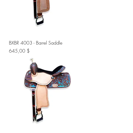
BXBR 4003 - Barrel Saddle
Preis
645,00 $