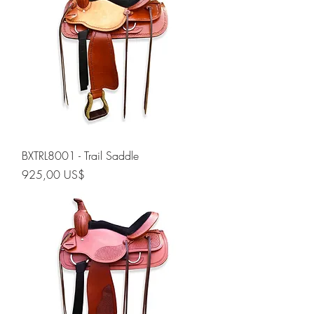
BXTRL8001 - Trail Saddle
Precio
925,00 US$