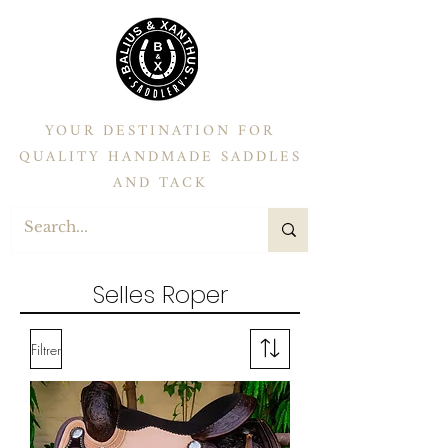
YOUR DESTINATION FOR
QUALITY HANDMADE SADDLES
AND TACK
Selles Roper
Filtrer