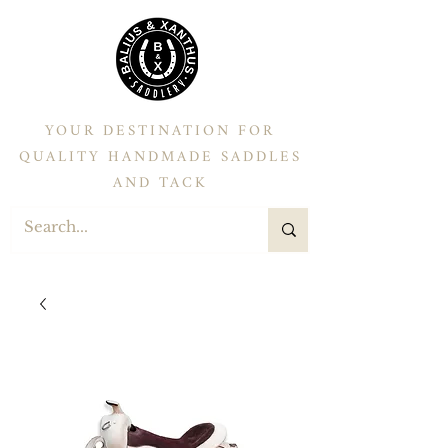
YOUR DESTINATION FOR
QUALITY HANDMADE SADDLES
AND TACK