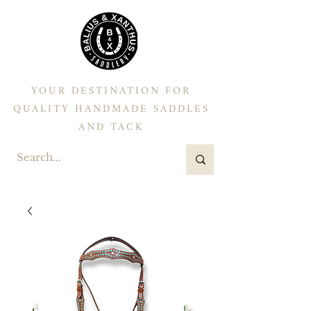
YOUR DESTINATION FOR
QUALITY HANDMADE SADDLES
AND TACK