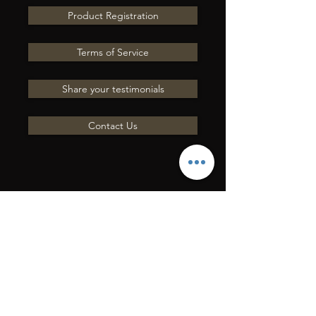
Product Registration
Terms of Service
Share your testimonials
Contact Us
ENVÍENOS UNA
PREGUNTA POR
CORREO
ELECTRÓNICO